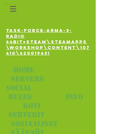
task-force-arma-3-
radio
64bit=Steam\steamapps
\workshop\content\107
410\620019431
home
servers
social
rules
info
koti
serverit
sosiaaliset
säännöt